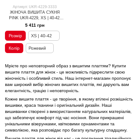
Артикул: UKR-4229-3333
ЖІНОЧА ВИШИТА СУКНЯ
PINK UKR-4229, XS | 40-42,
льон
5 411 грн
Розмір
XS | 40-42
Колір
Рожевий
Мрієте про неповторний образ з вишитим платтям? Купити
вишите плаття для жінок - це можливість підкреслити свою
жіночність і особливий стиль. Наш інтернет-магазин пропонує
вам широкий вибір жіночих вишитих платтів, які дарують вам
елегантність, грацію і неповторність.
Кожне вишите плаття - це творіння, в якому втілені розкішність
вишивки, краса тканини і оригінальний дизайн. Наші
вишиванки створені з використанням натуральних матеріалів,
що забезпечує комфорт під час носіння. Вони прикрашені
унікальними візерунками, квітковими орнаментами та
символікою, яка розповідає про багату культурну спадщину.
Вишите плаття для жінок від нас - це поєднання традиційного