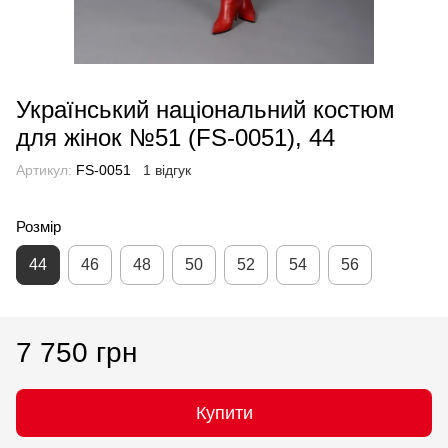
Український національний костюм
для жінок №51 (FS-0051), 44
Артикул:
FS-0051
1 відгук
Розмір
44
46
48
50
52
54
56
7 750 грн
Купити