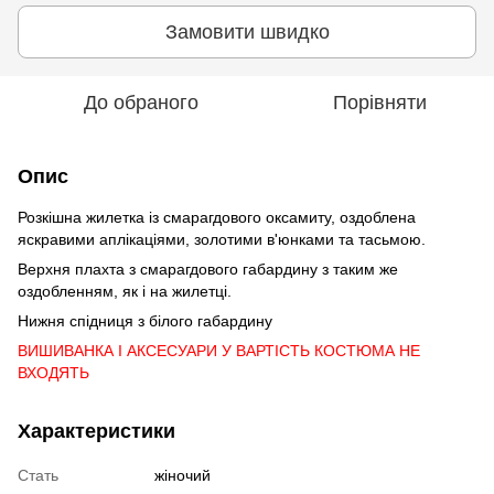
Замовити швидко
До обраного
Порівняти
Опис
Розкішна жилетка із смарагдового оксамиту, оздоблена
яскравими аплікаціями, золотими в'юнками та тасьмою.
Верхня плахта з смарагдового габардину з таким же
оздобленням, як і на жилетці.
Нижня спідниця з білого габардину
ВИШИВАНКА І АКСЕСУАРИ У ВАРТІСТЬ КОСТЮМА НЕ
ВХОДЯТЬ
Характеристики
Стать
жіночий