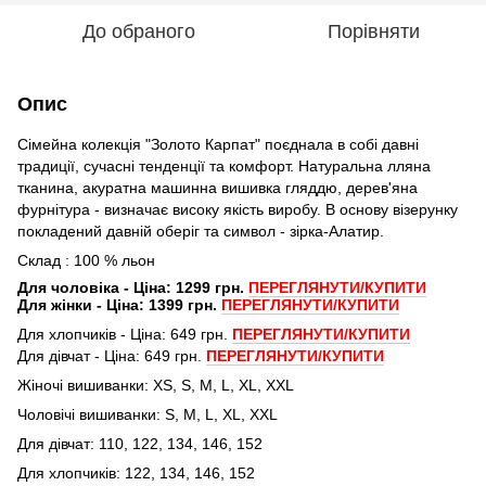
До обраного
Порівняти
Опис
Сімейна колекція "Золото Карпат" поєднала в собі давні
традиції, сучасні тенденції та комфорт. Натуральна лляна
тканина, акуратна машинна вишивка гляддю, дерев'яна
фурнітура - визначає високу якість виробу. В основу візерунку
покладений давній оберіг та символ - зірка-Алатир.
Склад
:
100
%
льон
Для чоловіка - Ціна: 1299 грн.
ПЕРЕГЛЯНУТИ/КУПИТИ
Для жінки - Ціна: 1399 грн.
ПЕРЕГЛЯНУТИ/КУПИТИ
Для хлопчиків - Ціна: 649 грн.
ПЕРЕГЛЯНУТИ/КУПИТИ
Для дівчат - Ціна: 649 грн.
ПЕРЕГЛЯНУТИ/КУПИТИ
Жіночі вишиванки: XS, S, M, L, XL, XXL
Чоловічі вишиванки: S, M, L, XL, XXL
Для дівчат: 110, 122, 134, 146, 152
Для хлопчиків: 122, 134, 146, 152