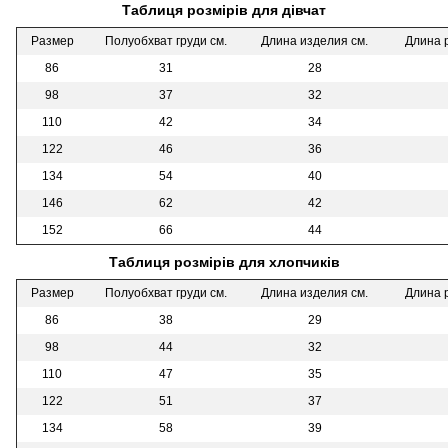
Таблиця розмірів для дівчат
Размер
Полуобхват груди см.
Длина изделия см.
Длина р
86
31
28
98
37
32
110
42
34
122
46
36
134
54
40
146
62
42
152
66
44
Таблиця розмірів для хлопчиків
Размер
Полуобхват груди см.
Длина изделия см.
Длина р
86
38
29
98
44
32
110
47
35
122
51
37
134
58
39