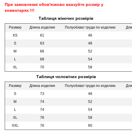
При замовленні обов'язково вказуйте розмір у
коментарях !!!
Таблиця жіночих розмірів
Размер
Длина изделия
Полуобхват груди по изделию
Дли
XS
61
46
S
63
48
M
66
52
L
68
54
XL
70
58
Таблиця чоловічих розмірів
Размер
Длина изделия
Полуобхват груди по изделию
Дли
S
73
48
M
74
52
L
74
54
XL
76
58
XXL
76
60