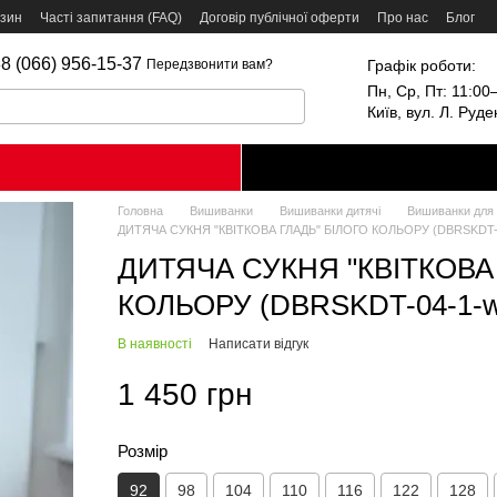
азин
Часті запитання (FAQ)
Договір публічної оферти
Про нас
Блог
8 (066) 956-15-37
Графік роботи:
Передзвонити вам?
Пн, Ср, Пт: 11:00–
Київ, вул. Л. Руд
Головна
Вишиванки
Вишиванки дитячі
Вишиванки для 
ДИТЯЧА СУКНЯ "КВІТКОВА ГЛАДЬ" БІЛОГО КОЛЬОРУ (DBRSKDT-04-
ДИТЯЧА СУКНЯ "КВІТКОВА
КОЛЬОРУ (DBRSKDT-04-1-wt)
В наявності
Написати відгук
1 450 грн
Розмір
92
98
104
110
116
122
128