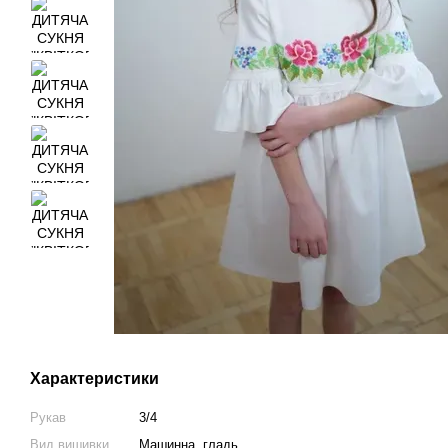
Характеристики
Рукав
3/4
Вид вишивки
Машинна, гладь