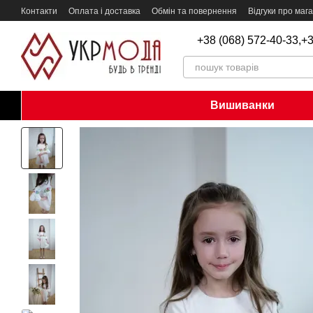
Перейти до основного контенту
Контакти
Оплата і доставка
Обмін та повернення
Відгуки про маг
+38 (068) 572-40-33,
+3
Вишиванки