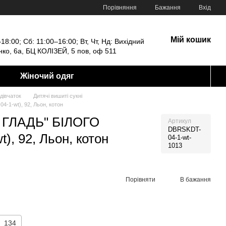
Порівняння
Бажання
Вхід
Мій кошик
18:00; Сб: 11:00–16:00; Вт, Чт, Нд: Вихідний
енко, 6а, БЦ КОЛІЗЕЙ, 5 пов, оф 511
Жіночий одяг
дівчаток
Дитячі вишиті сукні
1-wt), 92, Льон, котон
 ГЛАДЬ" БІЛОГО
Артикул
DBRSKDT-
, 92, Льон, котон
04-1-wt-
1013
Порівняти
В бажання
134